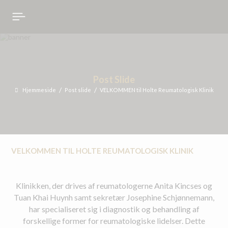
DANH SÁCH ĐẶT PHÒNG
Đóng
(
0
)
THÔNG BÁO
Post Slide
Hjemmeside
Post slide
VELKOMMEN til Holte Reumatologisk Klinik
VELKOMMEN TIL HOLTE REUMATOLOGISK KLINIK
Klinikken, der drives af reumatologerne Anita Kincses og
Tuan Khai Huynh samt sekretær Josephine Schjønnemann,
har specialiseret sig i diagnostik og behandling af
forskellige former for reumatologiske lidelser. Dette