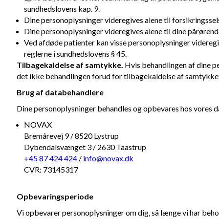
sundhedslovens kap. 9.
Dine personoplysninger videregives alene til forsikringsse
Dine personoplysninger videregives alene til dine pårøren
Ved afdøde patienter kan visse personoplysninger videregi
reglerne i sundhedslovens § 45.
Tilbagekaldelse af samtykke.
Hvis behandlingen af dine pe
det ikke behandlingen forud for tilbagekaldelse af samtykke
Brug af databehandlere
Dine personoplysninger behandles og opbevares hos vores dat
NOVAX
Bremårevej 9
/
8520 Lystrup
Dybendalsvænget 3
/
2630 Taastrup
+45 87 424 424
/
info@novax.dk
CVR: 73145317
Opbevaringsperiode
Vi opbevarer personoplysninger om dig, så længe vi har behov 