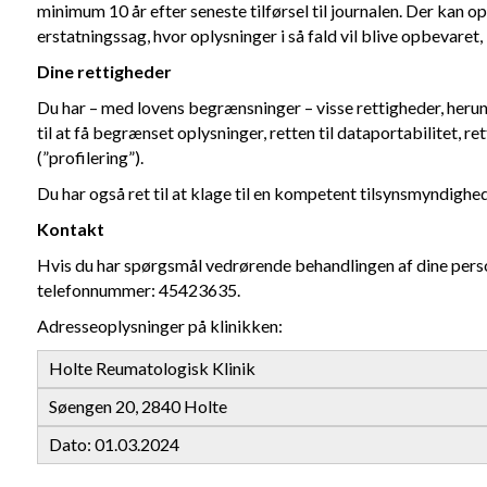
minimum 10 år efter seneste tilførsel til journalen. Der kan op
erstatningssag, hvor oplysninger i så fald vil blive opbevaret, 
Dine
rettigheder
Du har – med lovens begrænsninger – visse rettigheder, herunder
til at få begrænset oplysninger, retten til dataportabilitet, 
(”profilering”).
Du har også ret til at klage til en kompetent tilsynsmyndighe
Kontakt
Hvis du har spørgsmål vedrørende behandlingen af dine person
telefonnummer: 45423635.
Adresseoplysninger på klinikken:
Holte Reumatologisk Klinik
Søengen 20, 2840 Holte
Dato: 01.03.2024