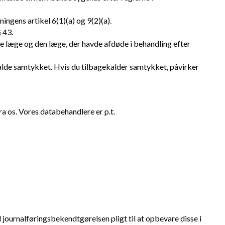
ngens artikel 6(1)(a) og 9(2)(a).
 43.
e læge og den læge, der havde afdøde i behandling efter
kalde samtykket. Hvis du tilbagekalder samtykket, påvirker
 os. Vores databehandlere er p.t.
 journalføringsbekendtgørelsen pligt til at opbevare disse i