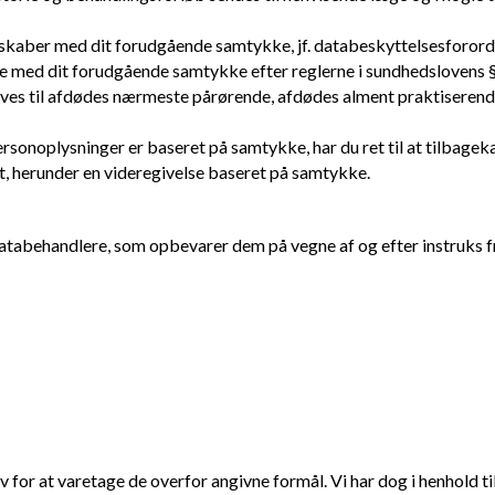
lskaber med dit forudgående samtykke, jf. databeskyttelsesforordni
de med dit forudgående samtykke efter reglerne i sundhedslovens §
ves til afdødes nærmeste pårørende, afdødes alment praktiserend
rsonoplysninger er baseret på samtykke, har du ret til at tilbage
t, herunder en videregivelse baseret på samtykke.
abehandlere, som opbevarer dem på vegne af og efter instruks fra
for at varetage de overfor angivne formål. Vi har dog i henhold til