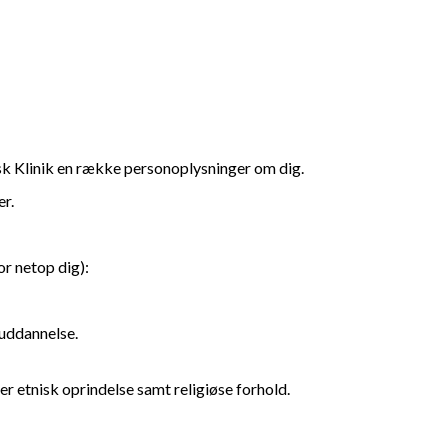
sk Klinik en række personoplysninger om dig.
r.
r netop dig):
 uddannelse.
ler etnisk oprindelse samt religiøse forhold.