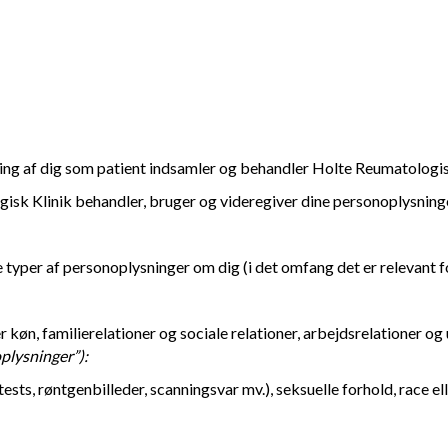
ling af dig som patient indsamler og behandler Holte Reumatologi
gisk Klinik behandler, bruger og videregiver dine personoplysninge
yper af personoplysninger om dig (i det omfang det er relevant fo
 køn, familierelationer og sociale relationer, arbejdsrelationer og
plysninger”):
ests, røntgenbilleder, scanningsvar mv.), seksuelle forhold, race el