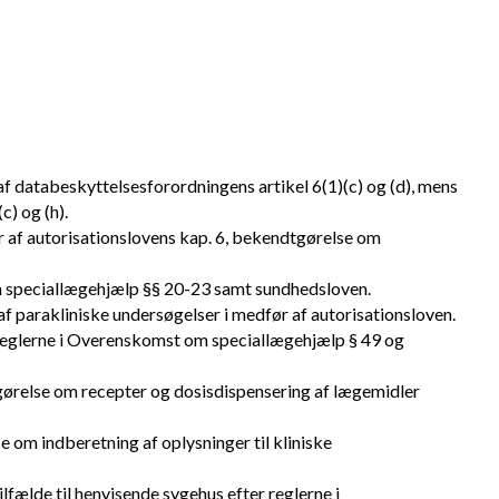
f databeskyttelsesforordningens artikel 6(1)(c) og (d), mens
) og (h).
r af autorisationslovens kap. 6, bekendtgørelse om
om speciallægehjælp §§ 20-23 samt sundhedsloven.
af parakliniske undersøgelser i medfør af autorisationsloven.
r reglerne i Overenskomst om speciallægehjælp § 49 og
gørelse om recepter og dosisdispensering af lægemidler
 om indberetning af oplysninger til kliniske
lfælde til henvisende sygehus efter reglerne i