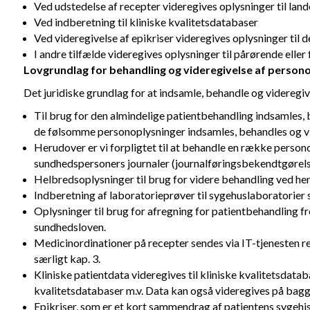
Ved udstedelse af recepter videregives oplysninger til la
Ved indberetning til kliniske kvalitetsdatabaser
Ved videregivelse af epikriser videregives oplysninger til 
I andre tilfælde videregives oplysninger til pårørende eller
Lovgrundlag for behandling og videregivelse af person
Det juridiske grundlag for at indsamle, behandle og videregi
Til brug for den almindelige patientbehandling indsamles, 
de følsomme personoplysninger indsamles, behandles og vid
Herudover er vi forpligtet til at behandle en række perso
sundhedspersoners journaler (journalføringsbekendtgørelse
Helbredsoplysninger til brug for videre behandling ved he
Indberetning af laboratorieprøver til sygehuslaboratorier 
Oplysninger til brug for afregning for patientbehandling 
sundhedsloven.
Medicinordinationer på recepter sendes via IT-tjenesten r
særligt kap. 3.
Kliniske patientdata videregives til kliniske kvalitetsdat
kvalitetsdatabaser m.v. Data kan også videregives på bagg
Epikriser, som er et kort sammendrag af patientens sygehist