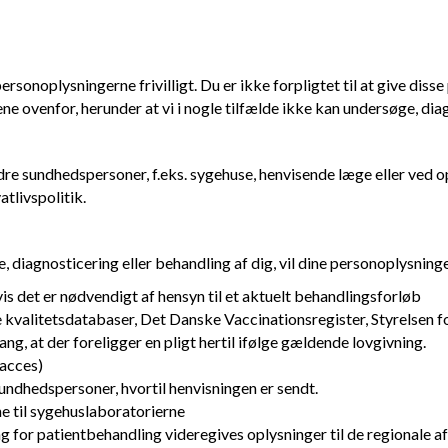
rsonoplysningerne frivilligt. Du er ikke forpligtet til at give diss
e ovenfor, herunder at vi i nogle tilfælde ikke kan undersøge, diag
dre sundhedspersoner, f.eks. sygehuse, henvisende læge eller ved o
livspolitik.
 diagnosticering eller behandling af dig, vil dine personoplysnin
is det er nødvendigt af hensyn til et aktuelt behandlingsforløb
e kvalitetsdatabaser, Det Danske Vaccinationsregister, Styrelsen fo
, at der foreligger en pligt hertil ifølge gældende lovgivning.
-acces)
sundhedspersoner, hvortil henvisningen er sendt.
e til sygehuslaboratorierne
g for patientbehandling videregives oplysninger til de regionale 