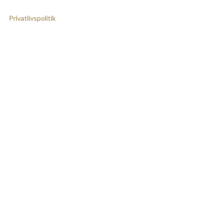
Kontakt os
Privatlivspolitik
Weblogs