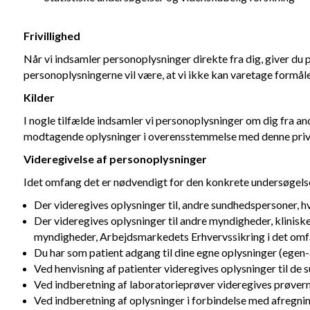
Frivillighed
Når vi indsamler personoplysninger direkte fra dig, giver du pe
personoplysningerne vil være, at vi ikke kan varetage formålen
Kilder
I nogle tilfælde indsamler vi personoplysninger om dig fra an
modtagende oplysninger i overensstemmelse med denne privat
Videregivelse af personoplysninger
Idet omfang det er nødvendigt for den konkrete undersøgelse,
Der videregives oplysninger til, andre sundhedspersoner, hv
Der videregives oplysninger til andre myndigheder, klinisk
myndigheder, Arbejdsmarkedets Erhvervssikring i det omfang
Du har som patient adgang til dine egne oplysninger (egen
Ved henvisning af patienter videregives oplysninger til de 
Ved indberetning af laboratorieprøver videregives prøvern
Ved indberetning af oplysninger i forbindelse med afregnin