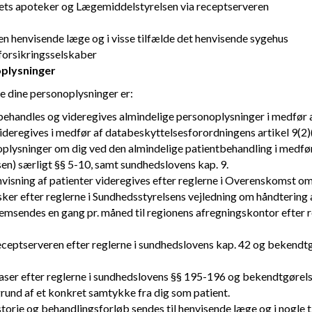
ndets apoteker og Lægemiddelstyrelsen via receptserveren
den henvisende læge og i visse tilfælde det henvisende sygehus
 forsikringsselskaber
oplysninger
ve dine personoplysninger er:
behandles og videregives almindelige personoplysninger i medfør a
eregives i medfør af databeskyttelsesforordningens artikel 9(2)(c
noplysninger om dig ved den almindelige patientbehandling i medfø
n) særligt §§ 5-10, samt sundhedslovens kap. 9.
nvisning af patienter videregives efter reglerne i Overenskomst 
sker efter reglerne i Sundhedsstyrelsens vejledning om håndtering 
fremsendes en gang pr. måned til regionens afregningskontor efte
eceptserveren efter reglerne i sundhedslovens kap. 42 og bekendt
abaser efter reglerne i sundhedslovens §§ 195-196 og bekendtgørelse
rund af et konkret samtykke fra dig som patient.
orie og behandlingsforløb sendes til henvisende læge og i nogle ti