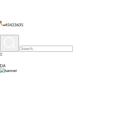
Personale
Diagnose & Behandling
Oplysningsskema & Samtykke
45423635
DA