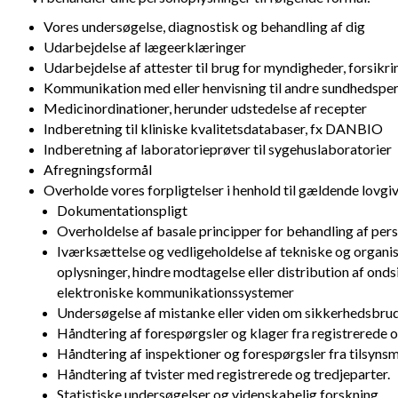
Vores undersøgelse, diagnostisk og behandling af dig
Udarbejdelse af lægeerklæringer
Udarbejdelse af attester til brug for myndigheder, forsikr
Kommunikation med eller henvisning til andre sundhedspers
Medicinordinationer, herunder udstedelse af recepter
Indberetning til kliniske kvalitetsdatabaser, fx DANBIO
Indberetning af laboratorieprøver til sygehuslaboratorier
Afregningsformål
Overholde vores forpligtelser i henhold til gældende lovgi
Dokumentationspligt
Overholdelse af basale principper for behandling af per
Iværksættelse og vedligeholdelse af tekniske og organis
oplysninger, hindre modtagelse eller distribution af on
elektroniske kommunikationssystemer
Undersøgelse af mistanke eller viden om sikkerhedsbrud
Håndtering af forespørgsler og klager fra registrerede 
Håndtering af inspektioner og forespørgsler fra tilsyn
Håndtering af tvister med registrerede og tredjeparter.
Statistiske undersøgelser og videnskabelig forskning