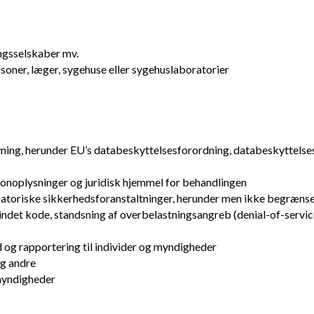
ingsselskaber mv.
oner, læger, sygehuse eller sygehuslaboratorier
vning, herunder EU’s databeskyttelsesforordning, databeskyttelses
sonoplysninger og juridisk hjemmel for behandlingen
atoriske sikkerhedsforanstaltninger, herunder men ikke begrænset 
dsindet kode, standsning af overbelastningsangreb (denial-of-ser
 og rapportering til individer og myndigheder
og andre
smyndigheder