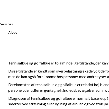
Services
Hjemmeside
Services
Albue
Albue
Tennisalbue og golfalbue er to almindelige tilstande, der kan
Disse tilstande er kendt som overbelastningsskader, og de f
men de kan også forekomme hos personer med andre typer af g
Forekomsten af tennisalbue og golfalbue er relativt høj bland
personer, der udfører gentagne håndledsbevægelser som fx c
Diagnosen af tennisalbue og golfalbue er normalt baseret på 
smerter ved strækning eller bøjning af albuen og ved tryk p