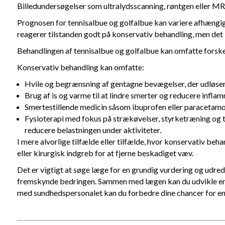
Billedundersøgelser som ultralydsscanning, røntgen eller MR
Prognosen for tennisalbue og golfalbue kan variere afhængig
reagerer tilstanden godt på konservativ behandling, men det 
Behandlingen af tennisalbue og golfalbue kan omfatte forskel
Konservativ behandling kan omfatte:
Hvile og begrænsning af gentagne bevægelser, der udløser
Brug af is og varme til at lindre smerter og reducere infla
Smertestillende medicin såsom ibuprofen eller paracetamo
Fysioterapi med fokus på strækøvelser, styrketræning og te
reducere belastningen under aktiviteter.
I mere alvorlige tilfælde eller tilfælde, hvor konservativ beh
eller kirurgisk indgreb for at fjerne beskadiget væv.
Det er vigtigt at søge læge for en grundig vurdering og udred
fremskynde bedringen. Sammen med lægen kan du udvikle en be
med sundhedspersonalet kan du forbedre dine chancer for en v