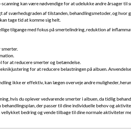
-scanning kan være nødvendige for at udelukke andre årsager til 
t af sværhedsgraden af tilstanden, behandlingsmetoder, og hvor g
kan tage tid at komme sig helt.
lige tilgange med fokus på smertelindring, reduktion af inflamma
 smerter.
mmation.
l for at reducere smerter og betændelse.
knikjustering for at reducere belastningen på albuen. Anvendelse 
andling ikke er effektiv, kan lægen overveje andre muligheder, heru
ning, hvis du oplever vedvarende smerter i albuen, da tidlig behan
handlingsplan, der passer til dine individuelle behov og aktivit
ellykket bedring og vende tilbage til dine normale aktiviteter med