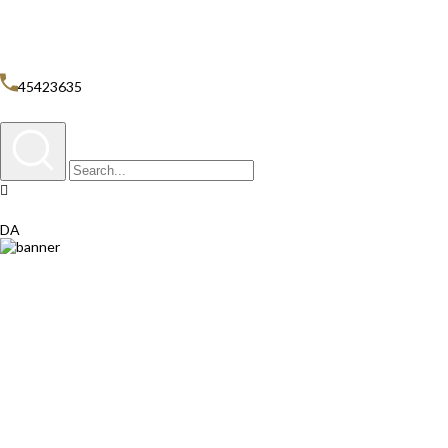
Personale
Diagnose & Behandling
Oplysningsskema & Samtykke
45423635
DA