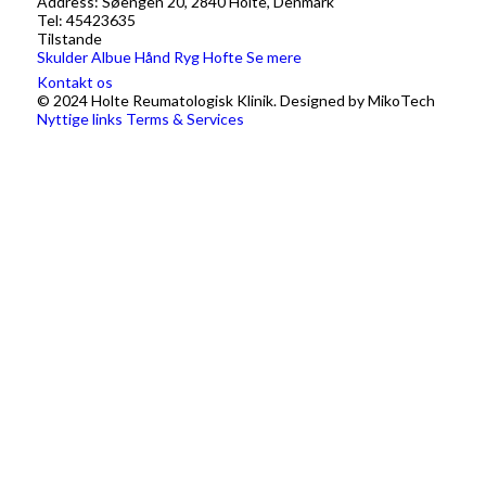
Address: Søengen 20, 2840 Holte, Denmark
Tel: 45423635
Tilstande
Skulder
Albue
Hånd
Ryg
Hofte
Se mere
Kontakt os
© 2024 Holte Reumatologisk Klinik. Designed by MikoTech
Nyttige links
Terms & Services