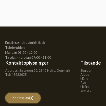
Email: js@holtegigtklinik.dk
Telefontider:
Mandag 09:00 - 12:00
Tirsdag - torsdag 09:00 - 11:00
Kontaktoplysninger
Tilstande
Address: Søengen 20, 2840 Holte, Denmark
Skulder
Tel: 45423635
Albue
Hånd
Ryg
Hofte
Se mere
Kontakt os