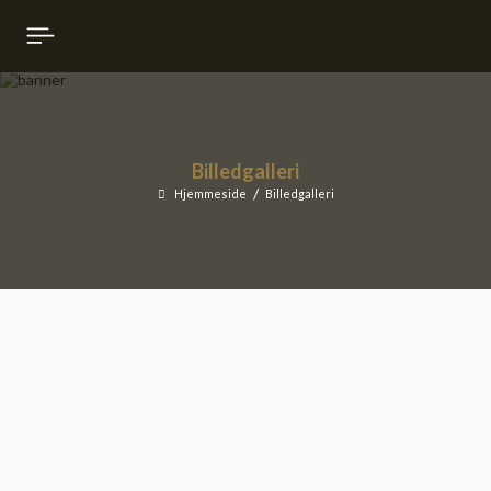
DANH SÁCH ĐẶT PHÒNG
Đóng
(
0
)
THÔNG BÁO
Billedgalleri
Hjemmeside
Billedgalleri